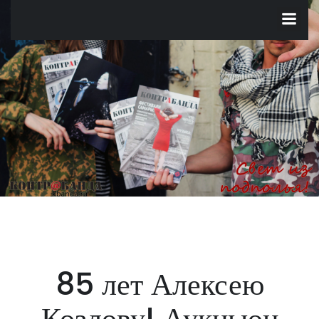
Перейти
к
содержимому
85 лет Алексею
Козлову! Аукцыон