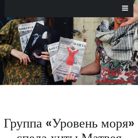
Перейти
к
содержимому
Группа «Уровень моря»
спела хиты Матвея