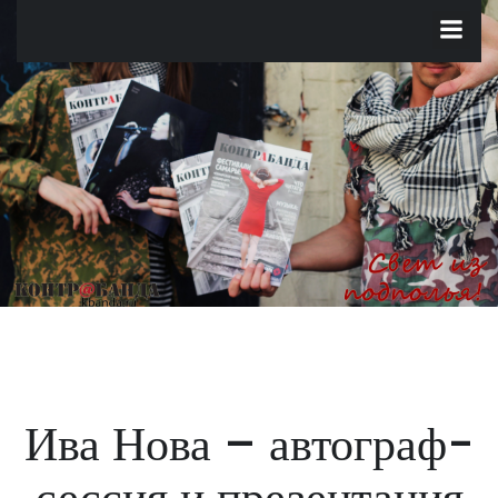
Перейти
к
содержимому
Ива Нова – автограф-
сессия и презентация