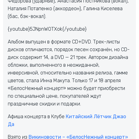
Федорова (ударные), Анастасия Постникова (вокал),
Наталия Потапенко (аккордеон), Галина Киселева
(бас, бэк-вокал).
{youtube}5JNpnWOTXok{/youtube}
Альбом выпущен в формате CD+DVD. Трек-листы
дисков отличаются, порядок песен сохранён, но CD-
диск содержит 14, а DVD — 21 трек. Автором дизайна
обложки, выполненного в неожиданной,
инверсивной, относительно названия релиза, гамме
цветов, стала Инна Макута. Только 17 и 18 апреля
«БелосНежный концерт» можно будет приобрести
по специальной цене, покупателей ждут
праздничные скидки и подарки.
Афиша концерта в Клубе
Китайский Лётчик Джао
Да
Взято из
Викиновости – «БелосНежный концерт»