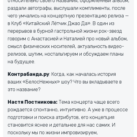
относительно своего названия, оформленный альбом,
раздали автографы, выслушали комплименты, после
чего умчались на концертную презентацию релиза —
в Клуб «Китайский Лётчик Джао Да». В один из
перерывов в бурной гастрольной жизни рок-звезд
говорим с Анастасией и Наталией про новый альбом,
смысл физических носителей, актуальность видео-
релизов, шутим, ностальгируем и обсуждаем планы
на будущее.
Контрабанда.ру
: Когда, как началась история
ваших «БелосНежных» шоу? Что вы вкладываете в
это название?
Настя Постникова:
Тема концерта чаще всего
рождается спонтанно, интуитивно. А уже в процессе
подготовки и поиска атрибутов, его концепция
становится яснее и детальнее для нас самих. И
поскольку мы по жизни импровизируем,