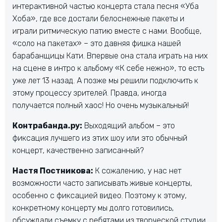
интерактивной частью концерта стала песня «Уба
Хоба», где все достали белоснежные пакеты и
играли ритмическую патию вместе с нами. Вообще,
«соло на пакетах» – это давняя фишка нашей
барабанщицы Кати. Впервые она стала играть на них
на сцене в интро к альбому «К себе нежно», то есть
уже лет 13 назад. А позже мы решили подключить к
этому процессу зрителей. Правда, иногда
получается полный хаос! Но очень музыкальный!
Контрабанда.ру:
Выходящий альбом – это
фиксация лучшего из этих шоу или это обычный
концерт, качественно записанный?
Настя Постникова:
К сожалению, у нас нет
возможности часто записывать живые концерты,
особенно с фиксацией видео. Поэтому к этому,
конкретному концерту мы долго готовились,
обсуждали съемку с ребятами из творческой студии