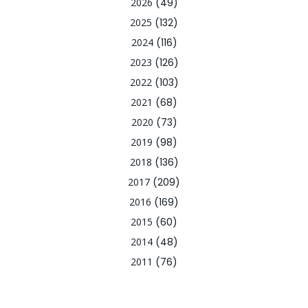
2026
(49)
2025
(132)
2024
(116)
2023
(126)
2022
(103)
2021
(68)
2020
(73)
2019
(98)
2018
(136)
2017
(209)
2016
(169)
2015
(60)
2014
(48)
2011
(76)