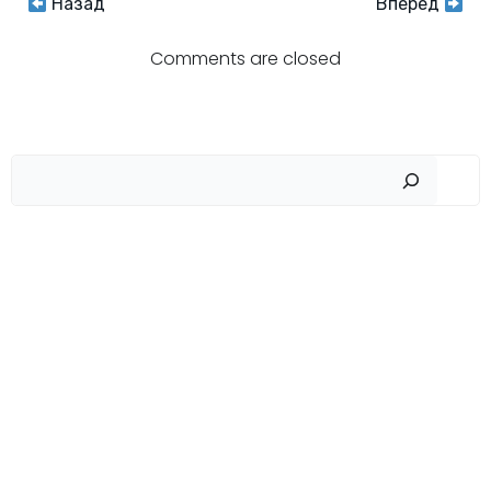
Навигация
Навигация
Назад
Вперёд
по
по
Comments are closed
записям
записям
Пои