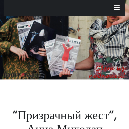
Перейти
к
содержимому
“Призрачный жест”,
Анна Михолап