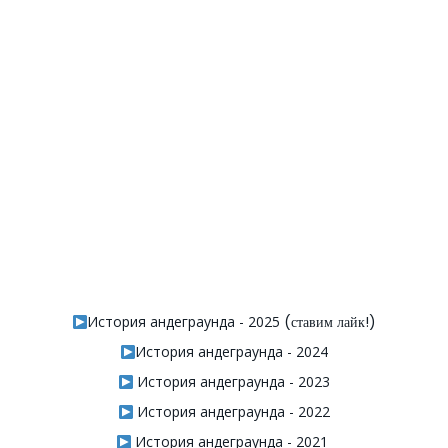
История андеграунда - 2025
(ставим лайк!)
История андеграунда - 2024
История андеграунда - 2023
История андеграунда - 2022
История андеграунда - 2021