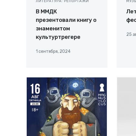
ЛИТЕРАТУРА: РЕПОРТАЖИ
МУЗ
В ММДК
Ле
презентовали книгу о
фе
знаменитом
25 а
культуртрегере
1 сентября, 2024