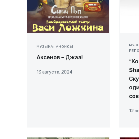
МУЗ
МУЗЫКА: АНОНСЫ
РЕП
Аксенов – Джаз!
“Ко
Sha
13 августа, 2024
Ску
оди
со
12 а