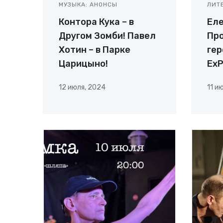
МУЗЫКА: АНОНСЫ
ЛИТ
Контора Кука – в
Еле
Другом Зомби! Павел
Про
Хотин – в Парке
гер
Царицыно!
ExP
12 июля, 2024
11 и