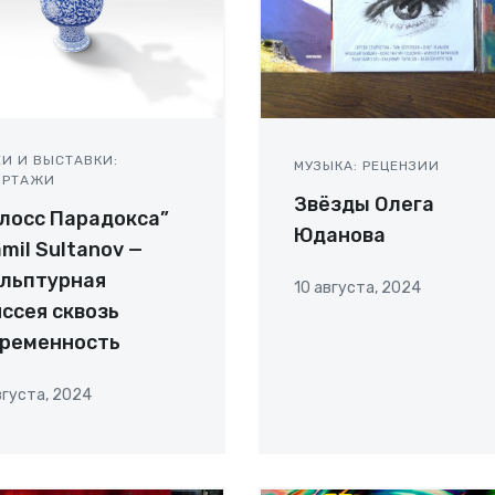
ЕИ И ВЫСТАВКИ:
МУЗЫКА: РЕЦЕНЗИИ
ОРТАЖИ
Звёзды Олега
лосс Парадокса”
Юданова
mil Sultanov —
льптурная
10 августа, 2024
ссея сквозь
временность
вгуста, 2024