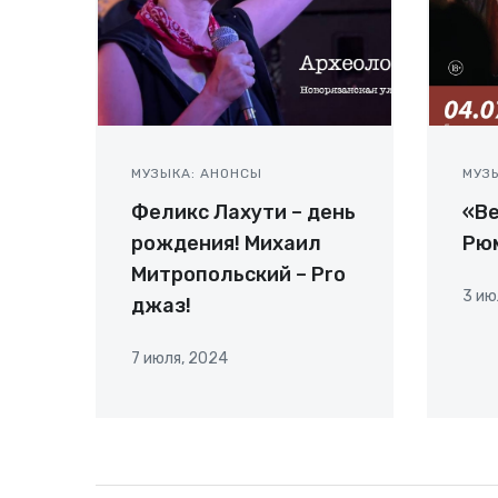
МУЗЫКА: АНОНСЫ
МУЗ
Феликс Лахути – день
«Ве
рождения! Михаил
Рю
Митропольский – Pro
3 ию
джаз!
7 июля, 2024