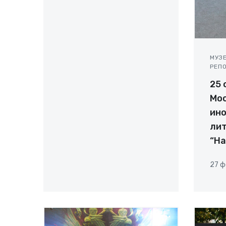
МУЗ
РЕП
25 
Мос
ин
ли
“Н
27 ф