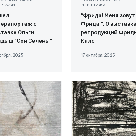
ОРТАЖИ
РЕПОРТАЖИ
шел
“Фрида! Меня зовут
лерепортаж о
Фрида!”. О выставк
тавке Ольги
репродукций Фрид
лдыш “Сон Селены”
Кало
оября, 2025
17 октября, 2025