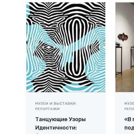
МУЗЕИ И ВЫСТАВКИ:
МУЗ
РЕПОРТАЖИ
РЕП
Танцующие Узоры
«В 
Идентичности:
под