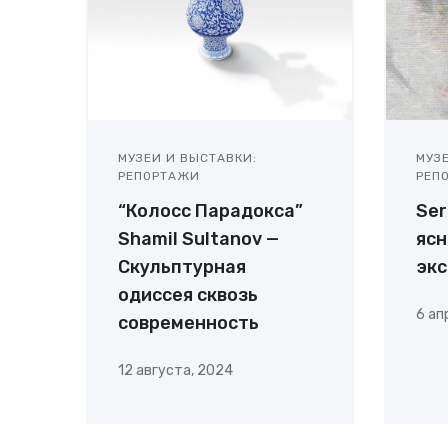
МУЗЕИ И ВЫСТАВКИ:
МУЗ
РЕПОРТАЖИ
РЕП
“Колосс Парадокса”
Ser
Shamil Sultanov —
ясн
Скульптурная
эк
одиссея сквозь
6 ап
современность
12 августа, 2024