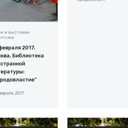
ЕИ И ВЫСТАВКИ:
ОРТАЖИ
февраля 2017,
ква, Библиотека
остранной
тературы:
ародовластие”
евраля, 2017