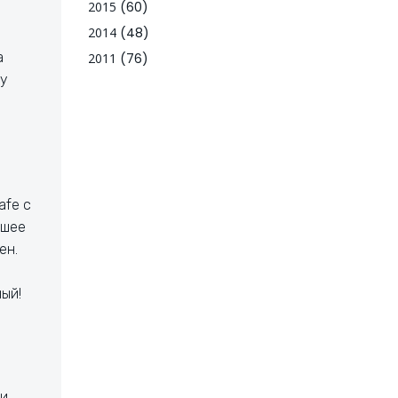
2015
(60)
2014
(48)
а
2011
(76)
у
afe с
йшее
ен.
ый!
ми