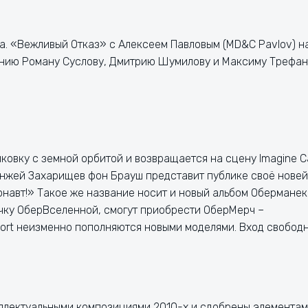
а. «Вежливый Отказ» с Алексеем Павловым (MD&C Pavlov) н
панию Роману Суслову, Дмитрию Шумилову и Максиму Трефан
овку с земной орбитой и возвращается на сцену Imagine C
Анжей Захарищев фон Брауш представит публике своё нове
навт!» Такое же название носит и новый альбом Оберманек
тичку ОберВселенной, смогут приобрести ОберМерч –
ort неизменно пополняются новыми моделями. Вход свободн
еллектуальными композициями 2010-х и сдобрены элемента