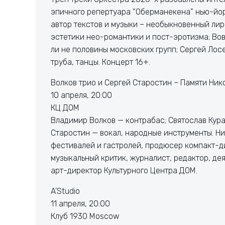
эпичного репертуара “Оберманекена” нью-йор
автор текстов и музыки – необыкновенный ли
эстетики нео-романтики и пост-эротизма; Во
ли не половины московских групп; Сергей Лосе
труба, танцы. Концерт 16+.
Волков трио и Сергей Старостин – Памяти Ник
10 апреля, 20:00
КЦ ДОМ
Владимир Волков — контрабас; Святослав Кура
Старостин — вокал, народные инструменты. Ни
фестивалей и гастролей, продюсер компакт-ди
музыкальный критик, журналист, редактор, де
арт-директор Культурного Центра ДОМ.
A’Studio
11 апреля, 20:00
Клуб 1930 Moscow