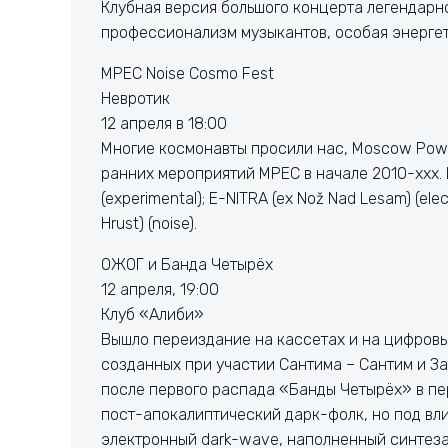
Клубная версия большого концерта легендарно
профессионализм музыкантов, особая энергет
MPEC Noise Cosmo Fest
Невротик
12 апреля в 18:00
Многие космонавты просили нас, Moscow Power
ранних мероприятий MPEC в начале 2010-ххх. Вы
(experimental); E-NITRA (ex Nož Nad Lesam) (elect
Hrust) (noise).
ОЖОГ и Банда Четырёх
12 апреля, 19:00
Клуб «Алиби»
Вышло переиздание на кассетах и на цифровы
созданных при участии Сантима – Сантим и За
после первого распада «Банды Четырёх» в пе
пост-апокалиптический дарк-фолк, но под вл
электронный dark-wave, наполненный синтез