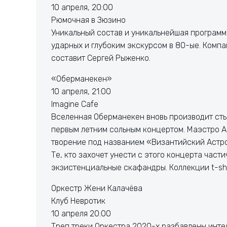
10 апреля, 20:00
Рюмочная в Зюзино
Уникальный состав и уникальнейшая программ
ударных и глубоким экскурсом в 80-ые. Ком
составит Сергей Рыженко.
«Оберманекен»
10 апреля, 21:00
Imagine Cafe
Вселенная Оберманекен вновь производит стык
первым летним сольным концертом. Маэстро 
творение под названием «Византийский Астро
Те, кто захочет унести с этого концерта час
экзистенциальные скафандры. Коллекции t-sh
Оркестр Жени Калачёва
Клуб Невротик
10 апреля 20:00
Треп треки Оркестра 2020-х разбавлены инт