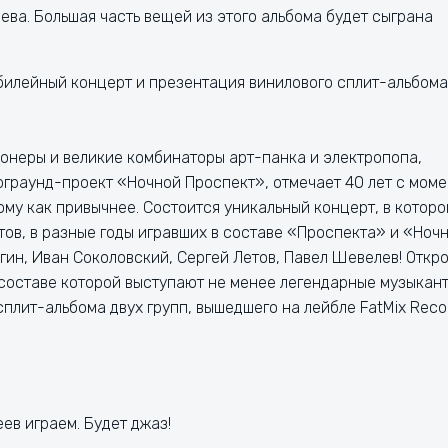
ва. Большая часть вещей из этого альбома будет сыграна
билейный концерт и презентация винилового сплит-альбома
онеры и великие комбинаторы арт-панка и электропопа,
рграунд-проект «Ночной Проспект», отмечает 40 лет с моме
ому как привычнее. Состоится уникальный концерт, в котор
ов, в разные годы игравших в составе «Проспекта» и «Ноч
ин, Иван Соколовский, Сергей Летов, Павел Шевелев! Откр
 составе которой выступают не менее легендарные музыкант
плит-альбома двух групп, вышедшего на лейбле FatMix Reco
ев играем. Будет джаз!