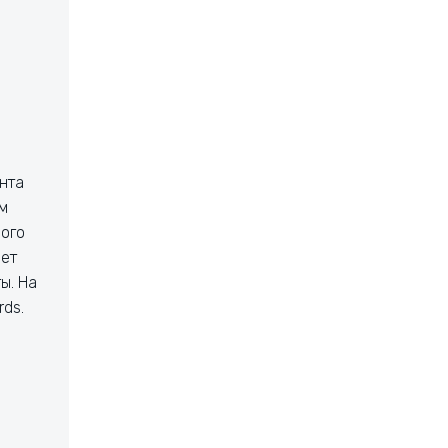
нта
ом
ного
оет
ы. На
rds.