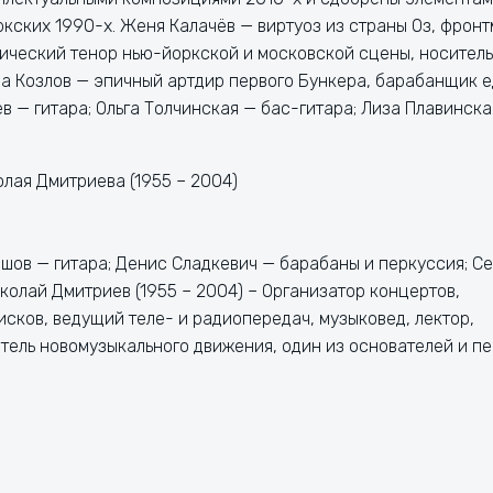
кских 1990-х. Женя Калачёв — виртуоз из страны Оз, фронт
рический тенор нью-йоркской и московской сцены, носитель
ва Козлов — эпичный артдир первого Бункера, барабанщик 
в — гитара; Ольга Толчинская — бас-гитара; Лиза Плавинска
олая Дмитриева (1955 – 2004)
шов — гитара; Денис Сладкевич — барабаны и перкуссия; С
колай Дмитриев (1955 – 2004) – Организатор концертов,
сков, ведущий теле- и радиопередач, музыковед, лектор,
ятель новомузыкального движения, один из основателей и п