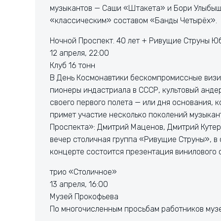
музыкантов — Саши «Штакета» и Бори Улыбыше
«классическим» составом «Банды Четырёх».
Ночной Проспект. 40 лет + Ривущие Струны Ю
12 апреля, 22:00
Клуб 16 тонн
В День Космонавтики бескомпромиссные визи
пионеры индастриала в СССР, культовый анде
своего первого полета — или дня основания, к
примет участие несколько поколений музыкант
Проспекта»: Дмитрий Маценов, Дмитрий Кутерг
вечер столичная группа «Ривущие Струны», в
концерте состоится презентация винилового с
трио «Столичное»
13 апреля, 16:00
Музей Прокофьева
По многочисленным просьбам работников музе