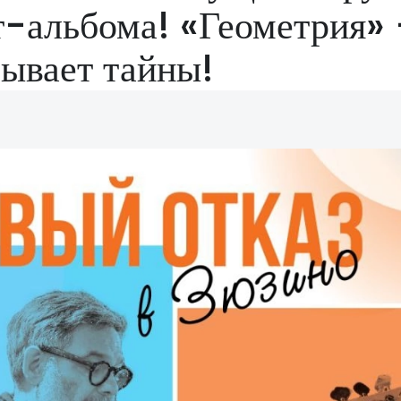
т-альбома! «Геометрия»
рывает тайны!