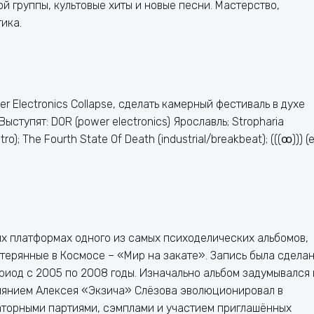
й группы, культовые хиты и новые песни. Мастерство,
ика.
 Electronics Collapse, сделать камерный фестиваль в духе
ступят: DOR (power electronics) Ярославль; Stropharia
ro); The Fourth State Of Death (industrial/breakbeat); (((ꝏ))) (
х платформах одного из самых психоделических альбомов,
терянные в Космосе – «Мир на закате». Запись была сдела
риод с 2005 по 2008 годы. Изначально альбом задумывался 
иянием Алексея «Экзича» Слёзова эволюционировал в
аторными партиями, сэмплами и участием приглашённых