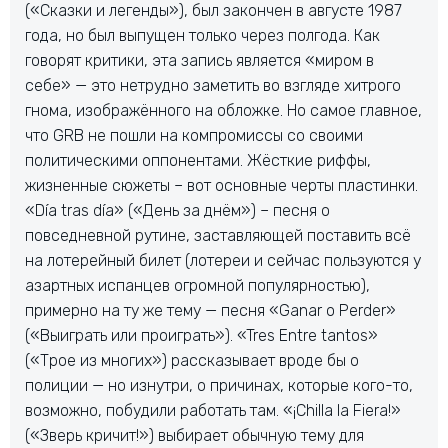
(«Сказки и легенды»), был закончен в августе 1987
года, но был выпущен только через полгода. Как
говорят критики, эта запись является «миром в
себе» — это нетрудно заметить во взгляде хитрого
гнома, изображённого на обложке. Но самое главное,
что GRB не пошли на компромиссы со своими
политическими оппонентами. Жёсткие риффы,
жизненные сюжеты – вот основные черты пластинки.
«Día tras día» («День за днём») – песня о
повседневной рутине, заставляющей поставить всё
на лотерейный билет (лотереи и сейчас пользуются у
азартных испанцев огромной популярностью),
примерно на ту же тему — песня «Ganar о Perder»
(«Выиграть или проиграть»). «Tres Entre tantos»
(«Трое из многих») рассказывает вроде бы о
полиции — но изнутри, о причинах, которые кого-то,
возможно, побудили работать там. «¡Chilla la Fiera!»
(«Зверь кричит!») выбирает обычную тему для