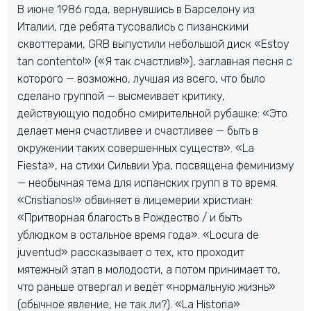
В июне 1986 года, вернувшись в Барселону из
Италии, где ребята тусовались с пизанскими
сквоттерами, GRB выпустили небольшой диск «Estoy
tan contento!» («Я так счастлив!»), заглавная песня с
которого — возможно, лучшая из всего, что было
сделано группой — высмеивает критику,
действующую подобно смирительной рубашке: «Это
делает меня счастливее и счастливее — быть в
окружении таких совершенных существ». «La
Fiesta», на стихи Сильвии Ура, посвящена феминизму
— необычная тема для испанских групп в то время.
«Cristianos!» обвиняет в лицемерии христиан:
«Притворная благость в Рождество / и быть
ублюдком в остальное время года». «Locura de
juventud» рассказывает о тех, кто проходит
мятежный этап в молодости, а потом принимает то,
что раньше отвергал и ведёт «нормальную жизнь»
(обычное явление, не так ли?). «La Historia»