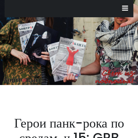
Перейти
к
содержимому
Герои панк-рока по
средам, ч.15: GRB