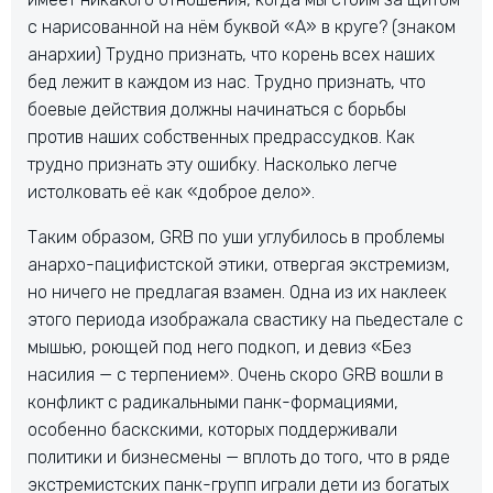
с нарисованной на нём буквой «А» в круге? (знаком
анархии) Трудно признать, что корень всех наших
бед лежит в каждом из нас. Трудно признать, что
боевые действия должны начинаться с борьбы
против наших собственных предрассудков. Как
трудно признать эту ошибку. Насколько легче
истолковать её как «доброе дело».
Таким образом, GRB по уши углубилось в проблемы
анархо-пацифистской этики, отвергая экстремизм,
но ничего не предлагая взамен. Одна из их наклеек
этого периода изображала свастику на пьедестале с
мышью, роющей под него подкоп, и девиз «Без
насилия — с терпением». Очень скоро GRB вошли в
конфликт с радикальными панк-формациями,
особенно баскскими, которых поддерживали
политики и бизнесмены — вплоть до того, что в ряде
экстремистских панк-групп играли дети из богатых