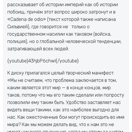
рассказывает об истории империй как об истории
побоищ, причём этот вопрос широко затронут и в
«Cadena de odio» (текст которой также написана
Сильвией), где говорится не только о
государственном насилии как таковом (войска,
полиция), но о глобальной человеческой тенденции,
затрагивающей всех людей.
{youtube}43hjbP6chwI{/youtube}
К диску прилагался целый творческий манифест:
«Мы не считаем, что проблема заключается в том,
каким является этот мир — в конце концов, мир
таков, потому что мы его таким сделали или попросту
позволили ему таким быть. Удобство заставляет нас
видеть вещи такими, как это наиболее выгодно для
нас. Как ожесточенные бои могут происходить во имя
мира? Как мы можем делать вид, что к нам это не
имеет никакого отношения, когда мы стоим за щитом