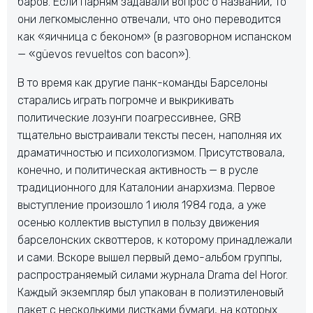
баров. Если парням задавали вопрос о названии, то
они легкомысленно отвечали, что оно переводится
как «яичница с беконом» (в разговорном испанском
— «güevos revueltos con bacon»).
В то время как другие панк-команды Барселоны
старались играть погромче и выкрикивать
политические лозунги поагрессивнее, GRB
тщательно выстраивали тексты песен, наполняя их
драматичностью и психологизмом. Присутствовала,
конечно, и политическая активность — в русле
традиционного для Каталонии анархизма. Первое
выступление произошло 1 июля 1984 года, а уже
осенью коллектив выступил в пользу движения
барселонских сквоттеров, к которому принадлежали
и сами. Вскоре вышел первый демо-альбом группы,
распространяемый силами журнала Drama del Horor.
Каждый экземпляр был упакован в полиэтиленовый
пакет с несколькими листками бумаги, на которых