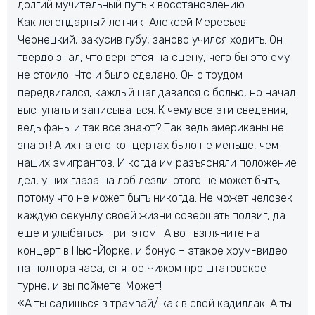
долгий мучительный путь к восстановлению.
Как легендарный летчик Алексей Мересьев
Чернецкий, закусив губу, заново учился ходить. Он
твердо знал, что вернется на сцену, чего бы это ему
не стоило. Что и было сделано. Он с трудом
передвигался, каждый шаг давался с болью, но начал
выступать и записываться. К чему все эти сведения,
ведь фэны и так все знают? Так ведь американы не
знают! А их на его концертах было не меньше, чем
наших эмигрантов. И когда им разъясняли положение
дел, у них глаза на лоб лезли: этого не может быть,
потому что не может быть никогда. Не может человек
каждую секунду своей жизни совершать подвиг, да
еще и улыбаться при этом! А вот взгляните на
концерт в Нью-Йорке, и бонус – этакое хоум-видео
на полтора часа, снятое Чижом про штатовское
турне, и вы поймете. Может!
«А ты садишься в трамвай/ как в свой кадиллак. А ты