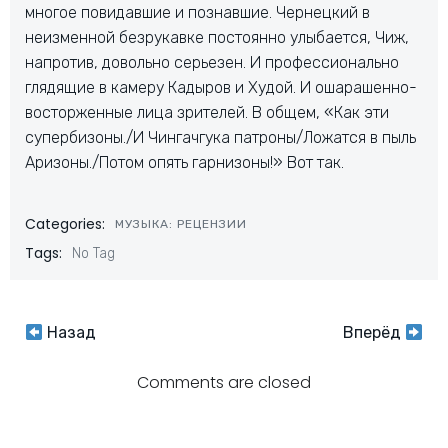
многое повидавшие и познавшие. Чернецкий в
неизменной безрукавке постоянно улыбается, Чиж,
напротив, довольно серьезен. И профессионально
глядящие в камеру Кадыров и Худой. И ошарашенно-
восторженные лица зрителей. В общем, «Как эти
супербизоны./И Чингачгука патроны/Ложатся в пыль
Аризоны./Потом опять гарнизоны!» Вот так.
Categories:
МУЗЫКА: РЕЦЕНЗИИ
Tags:
No Tag
Навигация
Навигация
Назад
Вперёд
по
по
Comments are closed
записям
записям