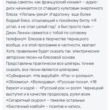
пьешь самогон, как французский коньяк» – аудио-
диск начинается со ставшего культовым энергичного
блюза «Лопань-река». И вдогонку еще более
бодрый блюз, отсылающий к покойному битлу: «Я
устал, я не спал целый год/ я был просто пьян –
Джон Леннон свяжется с тобой по сотовому
телефону!». Блюзов в творчестве Чернецкого
вообще, и в этой программе в частности, хватает.
Хотя, правильнее будет сказать так: электрических
авторских песен на блюзовой основе.
Представлены практически все шлягеры, точнее
сказать, все песни являются шлягерами.
«Субмарина», «Не вырубай», «Рок-н-ролльно»,
«Обломись», «Волкодавы», «Русская тоска», «18
берез» и кодой – «Русский рок-н-ролл». Чернецкий
выступил и в качестве продюсера, рулил всем.
«Сигаретный окурок» – тяжелее остальных
«Беспечный ковбой» – позитив и натиск,