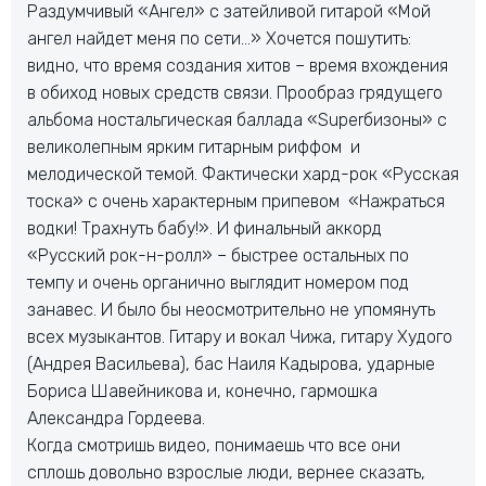
Раздумчивый «Ангел» с затейливой гитарой «Мой
ангел найдет меня по сети…» Хочется пошутить:
видно, что время создания хитов – время вхождения
в обиход новых средств связи. Прообраз грядущего
альбома ностальгическая баллада «Superбизоны» с
великолепным ярким гитарным риффом и
мелодической темой. Фактически хард-рок «Русская
тоска» с очень характерным припевом «Нажраться
водки! Трахнуть бабу!». И финальный аккорд
«Русский рок-н-ролл» – быстрее остальных по
темпу и очень органично выглядит номером под
занавес. И было бы неосмотрительно не упомянуть
всех музыкантов. Гитару и вокал Чижа, гитару Худого
(Андрея Васильева), бас Наиля Кадырова, ударные
Бориса Шавейникова и, конечно, гармошка
Александра Гордеева.
Когда смотришь видео, понимаешь что все они
сплошь довольно взрослые люди, вернее сказать,