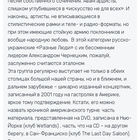
песни собственного сочинения. Авангардисты,
слишком углубившиеся в «искусство не для всех». И
наконец, артисты, не вписывающиеся в
стилистические рамки и теле- и радио-форматы, но
при этом имеющие стойкую армию поклонников и
вообще народную любовь. В этой категории русско-
украинские «Разные Люди» с их бессменным
лидером Александром Чернецким, пожалуй,
заслуженно считаются эталоном.
Эта группа регулярно выступает не только в обеих
столицах большой нашей страны, но и в ближнем, и
дальнем зарубежье – шикарно изданный концертник,
записанный в 2001 году на гастролях в Америке,
яркое тому подтверждение. Кстати, его можно
назвать хроникой американского турне: часть
материала, представленная на DVD, записана в Нью-
Йорке (клуб Wetlands) , часть, что на CD – на другом
берегу, в Сан-Франциско (клуб The Last Day Saloon).