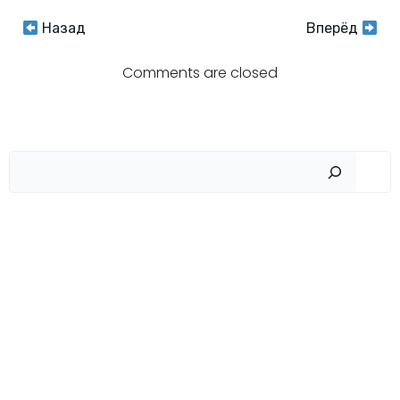
Навигация
Навигация
Назад
Вперёд
по
по
Comments are closed
записям
записям
Пои