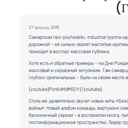
(Г
27 февраля, 2018
Самарская neo-psyhedelic, industrial группа 
дорожкой – её сильно хвалят маститые критики
приходит в восторг массовая публика.
Хотя есть и обратные примеры – на Дне Рожде
массовый и серьёзный энтузиазм. Там самарцы
глубоко оригинальных – были на своём месте в
{youtube}PsnKxMdM50Y{/youtube}
Столь же удивительно звучат новые хиты «Без
войны». Новый альбом команды, виртуазно см
бесконечный сериал – в восприятии мозга, пы
постинформационное пространство. Лидер гр