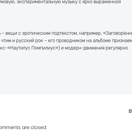
шумовую, экспериментальную музыку с ярко выраженной
ь – вещи с эротическим подтекстом, например, «Заговорён
 чтим и русский рок – его проводником на альбоме признае
экс-«Наутилус Помпилиус») и модерн-движения регулярно
Навигация
В
по
omments are closed