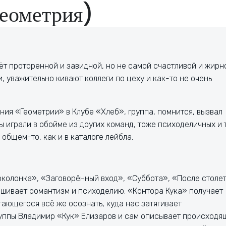
еометрия)
идёт проторенной и завидной, но не самой счастливой и жирн
, уважительно кивают коллеги по цеху и как-то не очень
ния «Геометрии» в Клубе «Хлеб», группа, помнится, вызвал
 играли в обойме из других команд, тоже психоделичных и 
 общем-то, как и в каталоге лейбла.
околонка», «Заговорённый вход», «Суббота», «После столе
ешивает романтизм и психоделию. «Контора Кука» получает
тающегося всё же осознать, куда нас затягивает
уппы Владимир «Кук» Елизаров и сам описывает происходя