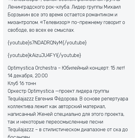
Ленинградского рок-клуба. Лидер группы Михаил
Борзыкин все это время остается романтиком и
мизантропом. «Телевизор» по-прежнему говорит о
свободе, во всех ее смыслах.
{youtube}s7NDADRQNyM{/youtube}
{youtube}kAizuJU4FYI{/youtube}
Optimystica Orchestra – Юбилейный концерт: 15 лет!
14 декабря, 20:00
Клуб 16 тонн
Оркестр Optimystica —проект лидера группы
Tequilajazzz Евгения Фёдорова. В основе репертуара
коллектива лежит как авторский материал,
написанный Женей специально для этого проекта,
так и некоторые переосмысленные песни
Tequilajazzz – в стилистическом диапазоне от ска до
босановы..