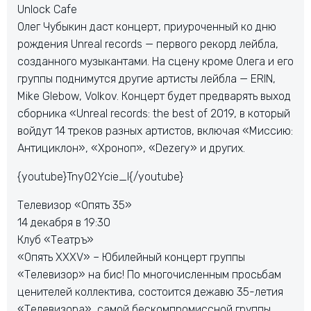
Unlock Cafe
Олег Чубыкин даст концерт, приуроченный ко дню
рождения Unreal records — первого рекорд лейбла,
созданного музыкантами. На сцену кроме Олега и его
группы поднимутся другие артисты лейбла — ERIN,
Mike Glebow, Volkov. Концерт будет предварять выход
сборника «Unreal records: the best of 2019, в который
войдут 14 треков разных артистов, включая «Миссию:
Антициклон», «Хроноп», «Dezery» и других.
{youtube}TnyO2Ycie_I{/youtube}
Телевизор «Опять 35»
14 декабря в 19:30
Клуб «Театръ»
«Опять XXXV» – Юбилейный концерт группы
«Телевизор» на бис! По многочисленным просьбам
ценителей коллектива, состоится дежавю 35-летия
«Телевизора», самой бескомпромиссной группы