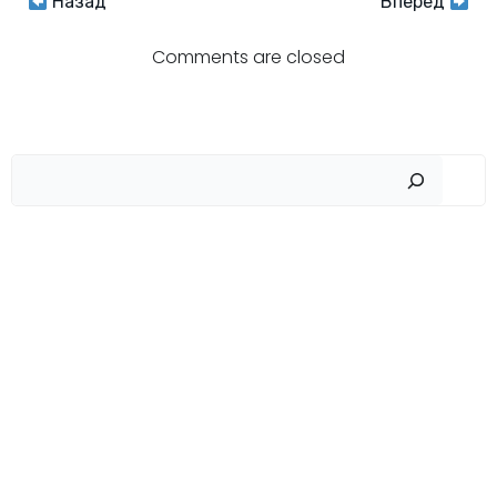
Навигация
Навигация
Назад
Вперёд
по
по
Comments are closed
записям
записям
Пои