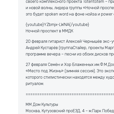
своего комплексного проекта Totentotem – п
и новой волны, лидера группы «Ночной проспе
это будет spoken word на фоне нойза и power 
{youtube}YZbmjx-LWNA{/youtube}
Ночной проспект в ММДК
20 февраля гитарист Алексей Чернышёв экс-у
Андрей Кустарёв (группаСтайер, проекты Марг
программе вечера – песни из обоих дисков п
27 февраля Семён и Хор Блаженных им.Ф.М.Д
«Место под Жизнь» (зимняя сессия). Это экс
которого стилистически находятся между ху
ритуалом.
======================================
ММ Дом Культуры
Москва, Кутузовский проЕЗД, 4 – м.Парк Побед