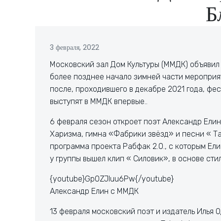
Б
3 февраля, 2022
Московский зал Дом Культуры (ММДК) объявил
более позднее начало зимней части мероприя
после, проходившего в декабре 2021 года, фе
выступят в ММДК впервые..
6 февраля сезон откроет поэт Александр Елин
Харизма, гимна «Фабрики звёзд» и песни « Та
программа проекта Рабфак 2.0., с которым Ели
у группы вышел клип « Силовик», в основе сти
{youtube}GpOZJluu6Pw{/youtube}
Александр Елин с ММДК
13 февраля московский поэт и издатель Илья Од