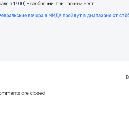
ало в 17:00) – свободный, при наличии мест
евральские вечера в ММДК пройдут в диапазоне от стё
Навигация
В
по
omments are closed
записям