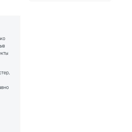
ько
рыв
екты
стер,
авно