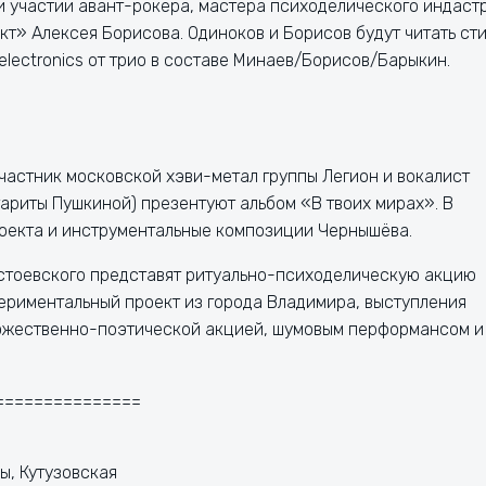
ри участии авант-рокера, мастера психоделического индаст
кт» Алексея Борисова. Одиноков и Борисов будут читать сти
electronics от трио в составе Минаев/Борисов/Барыкин.
частник московской хэви-метал группы Легион и вокалист
ариты Пушкиной) презентуют альбом «В твоих мирах». В
роекта и инструментальные композиции Чернышёва.
остоевского представят ритуально-психоделическую акцию
периментальный проект из города Владимира, выступления
дожественно-поэтической акцией, шумовым перформансом и
===============
ы, Кутузовская