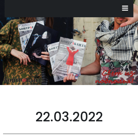
Перейти
к
содержимому
22.03.2022