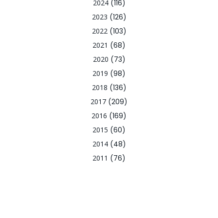
2024
(116)
2023
(126)
2022
(103)
2021
(68)
2020
(73)
2019
(98)
2018
(136)
2017
(209)
2016
(169)
2015
(60)
2014
(48)
2011
(76)