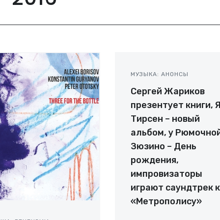
МУЗЫКА: АНОНСЫ
Сергей Жариков
презентует книги, 
Тирсен – новый
альбом, у Рюмочной
Зюзино – День
рождения,
импровизаторы
играют саундтрек к
«Метрополису»