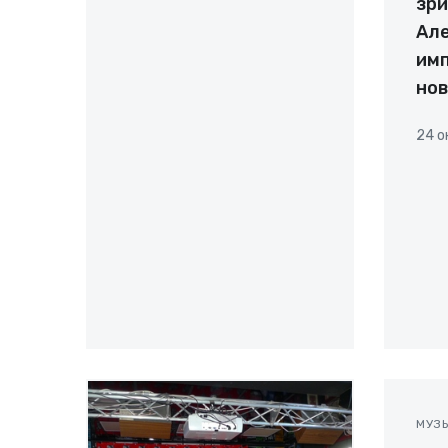
зри
Але
имп
но
24 о
МУЗ