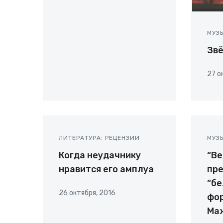
МУЗ
Зв
27 о
ЛИТЕРАТУРА: РЕЦЕНЗИИ
МУЗ
Когда неудачнику
“Ве
нравится его амплуа
пр
“бе
26 октября, 2016
фор
Маж