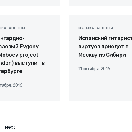
ЫКА: АНОНСЫ
МУЗЫКА: АНОНСЫ
нгардно-
Испанский гитарис
азовый Evgeny
виртуоз приедет в
loboev project
Москву из Сибири
ndon) выступит в
11 октября, 2016
тербурге
ктября, 2016
Навигация
аница
Next