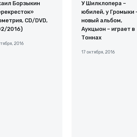
хаил Борзыкин
У Шилклопера –
ерекресток»
юбилей, у Громыки 
ометрия, CD/DVD,
новый альбом,
2/2016)
Аукцыон – играет в
Тоннах
ктября, 2016
17 октября, 2016