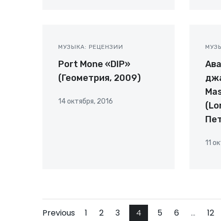
МУЗЫКА: РЕЦЕНЗИИ
МУЗ
Port Mone «DIP»
Ава
(Геометрия, 2009)
дж
Mas
14 октября, 2016
(Lo
Пе
11 о
Навигация
Навигация
Страница
Страница
Страница
Страница
Страница
Стр
Страница
Previous
1
2
3
4
5
6
…
12