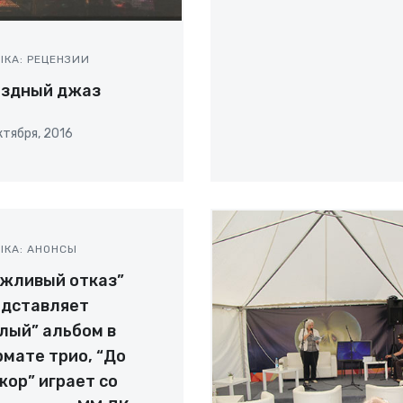
ЫКА: РЕЦЕНЗИИ
ёздный джаз
ктября, 2016
ЫКА: АНОНСЫ
жливый отказ”
едставляет
лый” альбом в
мате трио, “До
ор” играет со