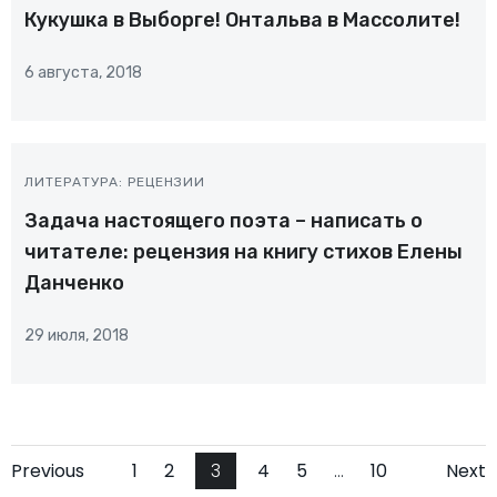
Кукушка в Выборге! Онтальва в Массолите!
6 августа, 2018
ЛИТЕРАТУРА: РЕЦЕНЗИИ
Задача настоящего поэта – написать о
читателе: рецензия на книгу стихов Елены
Данченко
29 июля, 2018
Навигация
Навигация
На
Страница
Страница
Страница
Страница
Страница
Страница
Previous
1
2
3
4
5
…
10
Next